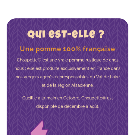
Qui est-elle ?
Une pomme 100% française
Choupette® est une vraie pomme rustique de chez
nous : elle est produite exclusivement en France dans
nos vergers agréés écoresponsables du Val de Loire
et de la région Alsacienne.
Cueillie à la main en Octobre, Choupette® est
disponible de décembre à août.